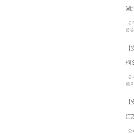
湖
公司
质等
【
桐
公
编号：
【
江
公司