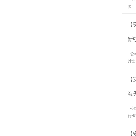
位：
【
新
公
计出
【
海
公司
行业
【