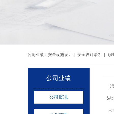
公司业绩：
安全设施设计
|
安全设计诊断
|
职
公司业绩
【
公司概况
湖
公司